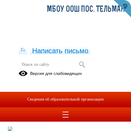
МБОУ ООШ ПОС. ТЕЛЬМАНА
Написать письмо
Практическая работа по химии
Версия для слабовидящих
05.11.2025
05.11.2025г на занятии ВД по химии в 5 классе была проведена
практическая работа, где учащиеся убедились в том, что самые
Сведения об образовательной организации
обычные для них вещества (соль, масло, почва и т. д.) имеют
разную растворимость в воде.